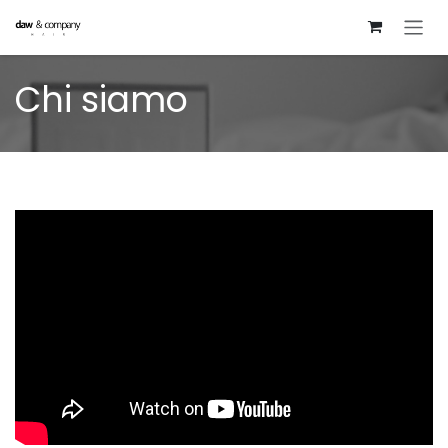
Passa al contenuto
Chi siamo