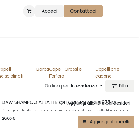
Accedi
Contattaci
apelli
Barba
Capelli Grassi e
Capelli che
ndisciplinati
Forfora
cadono
Ordina per:
In evidenza
Filtri
DAW SHAMPOO AL LATTE ANTICRESPO MIREA 975 ML
Aggiungi alla lista dei desideri
Deterge delicatamente e dona luminosità e distensione alla fibra capillare.
20,00
€
Aggiungi al carrello