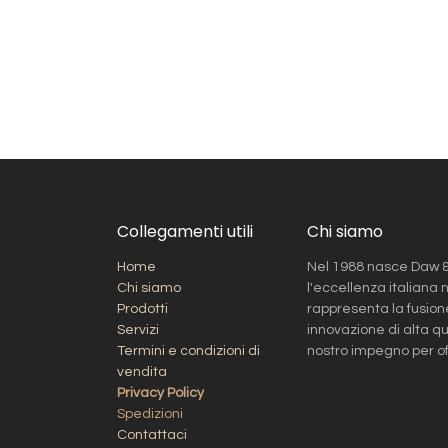
Collegamenti utili
Chi siamo
Home
Nel 1988 nasce Daw & 
Chi siamo
l'eccellenza italiana n
Prodotti
rappresenta la fusione
Servizi
innovazione di alta qu
Termini e condizioni di
nostro impegno per offr
vendita
Privacy Policy
Spedizioni​
Contattaci