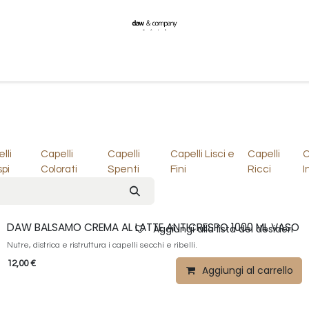
Formazione
Notizie
Contattaci
Spedizioni
lli
Capelli
Capelli
Capelli Lisci e
Capelli
C
pi
Colorati
Spenti
Fini
Ricci
I
DAW BALSAMO CREMA AL LATTE ANTICRESPO 1000 ML VASO
Aggiungi alla lista dei desideri
Nutre, districa e ristruttura i capelli secchi e ribelli.
12,00
€
Aggiungi al carrello