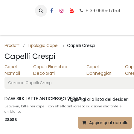
Passa al contenuto
+ 39 069507154
Home
Prodotti
Che tipo di capelli hai?
Prodotti
Tipologia Capelli
Capelli Crespi
Capelli Crespi
Capelli
Capelli Bianchi o
Capelli
Cape
Normali
Decolorati
Danneggiati
Cres
DAW SILK LATTE ANTICRESPO 200 ML
Aggiungi alla lista dei desideri
Leave-in, latte per capelli con effetto anti-crespo ad azione idratante e
antistatica.
20,50
€
Aggiungi al carrello