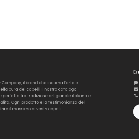
En
Company, il brand che incarna l'arte e
ella cura dei capelli. Il nostro catalogo
 perfetta tra tradizione artigianale italiana e
alità. Ogni prodotto è la testimonianza del
ire il massimo ai vostri capelli.