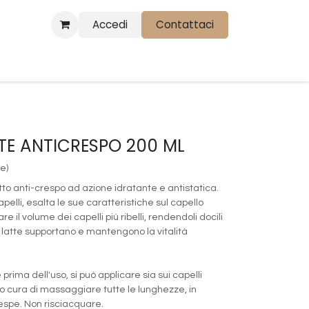
Accedi
Contattaci
TE ANTICRESPO 200 ML
e)
etto anti-crespo ad azione idratante e antistatica.
 capelli, esalta le sue caratteristiche sul capello
re il volume dei capelli più ribelli, rendendoli docili
el latte supportano e mantengono la vitalità
prima dell'uso, si può applicare sia sui capelli
o cura di massaggiare tutte le lunghezze, in
respe. Non risciacquare.