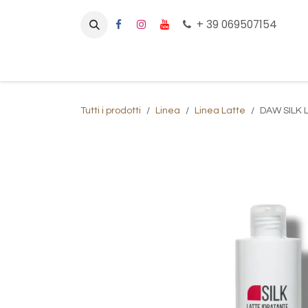
Passa al contenuto
+ 39 069507154
Home
Prodotti
Che tipo di capelli hai?
Tutti i prodotti
Linea
Linea Latte
DAW SILK 