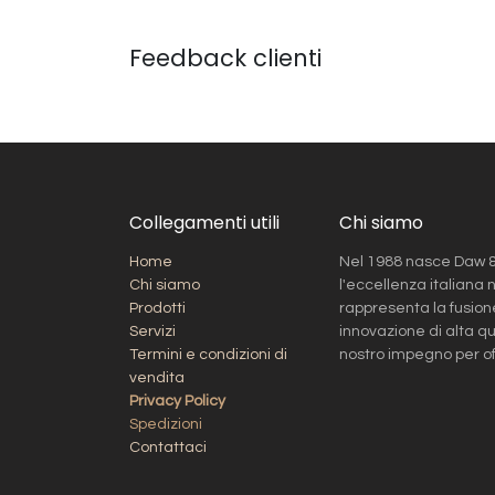
Feedback clienti
Collegamenti utili
Chi siamo
Home
Nel 1988 nasce Daw & 
Chi siamo
l'eccellenza italiana n
Prodotti
rappresenta la fusione
Servizi
innovazione di alta qu
Termini e condizioni di
nostro impegno per offr
vendita
Privacy Policy
Spedizioni​
Contattaci