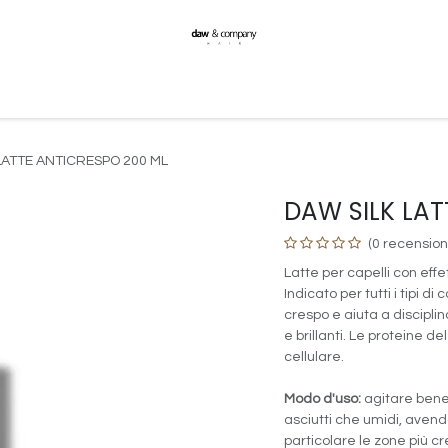
Formazione
Notizie
Contattaci
Spedizioni
LATTE ANTICRESPO 200 ML
DAW SILK LAT
(0 recension
Latte per capelli con eff
Indicato per tutti i tipi di
crespo e aiuta a disciplina
e brillanti. Le proteine d
cellulare.
Modo d'uso:
agitare bene 
asciutti che umidi, avend
particolare le zone più c