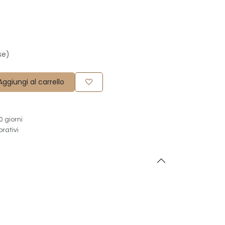
se)
ggiungi al carrello
0 giorni
orativi