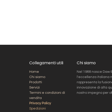
Collegamenti utili
Chi siamo
Home
Nel 1988 nasce Daw & 
Chi siamo
l'eccellenza italiana n
Prodotti
rappresenta la fusione
Servizi
innovazione di alta qu
Termini e condizioni di
nostro impegno per offr
vendita
Privacy Policy
Spedizioni​