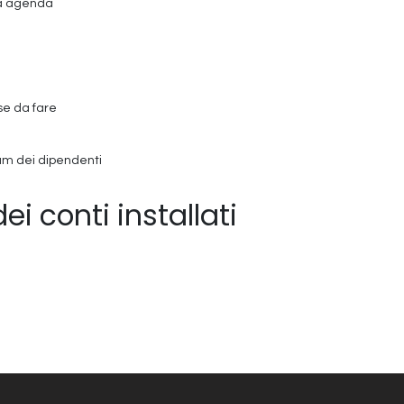
tua agenda
se da fare
lum dei dipendenti
dei conti installati