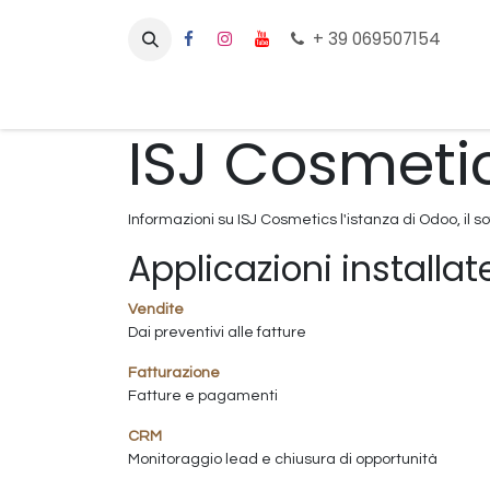
Passa al contenuto
+ 39 069507154
Home
Prodotti
Che tipo di capelli hai?
ISJ Cosmeti
Informazioni su ISJ Cosmetics l'istanza di Odoo, il 
Applicazioni installat
Vendite
Dai preventivi alle fatture
Fatturazione
Fatture e pagamenti
CRM
Monitoraggio lead e chiusura di opportunità