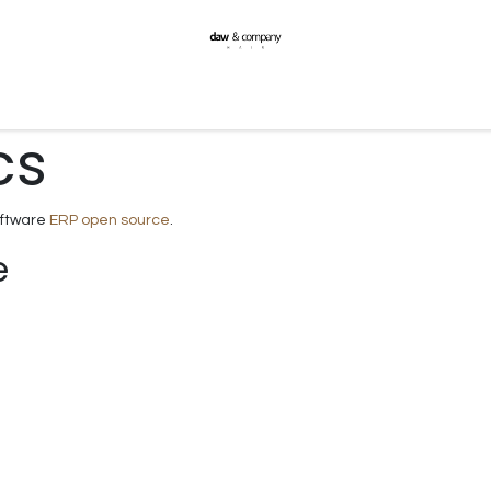
Formazione
Notizie
Contattaci
Spedizioni
cs
software
ERP open source
.
e